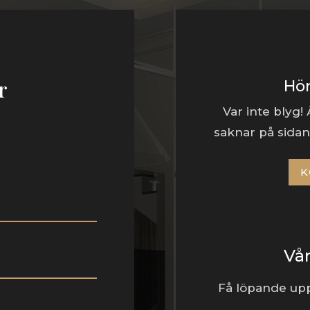
er
Hör
Var inte blyg!
saknar på sidan 
K
Vå
Få löpande upp